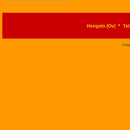
.
Hengelo (Ov)
Te
© Cop